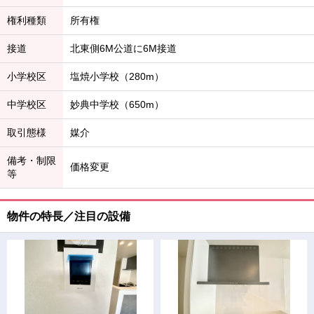
権利種類
所有権
接道
北東側6M公道に6M接道
小学校区
塩焼小学校（280m）
中学校区
妙典中学校（650m）
取引態様
媒介
備考・制限
価格変更
等
物件の特長／注目の設備