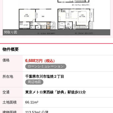
間取り図
物件概要
価格
6,688
万円（税込）
ローンシミュレーション
所在地
千葉県市川市塩焼２丁目
周辺地図
交通
東京メトロ東西線「妙典」駅徒歩11分
土地面積
66.11m²
建物面積
113.53m² 公簿