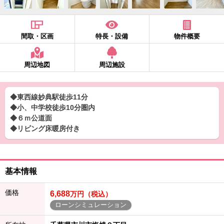
間取・区画
特長・設備
物件概要
周辺地図
周辺施設
◆東西線妙典駅徒歩11分
◆小、中学校徒歩10分圏内
◆６ｍ公道面
◆リビング床暖房付き
基本情報
価格
6,688
万円（税込）
ローンシミュレーション