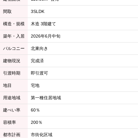
間取
3SLDK
構造・規模
木造 3階建て
築年・入居
2026年6月中旬
バルコニー
北東向き
建物現況
完成済
引渡時期
即引渡可
地目
宅地
用途地域
第一種住居地域
建ぺい率
60％
容積率
200％
都市計画
市街化区域