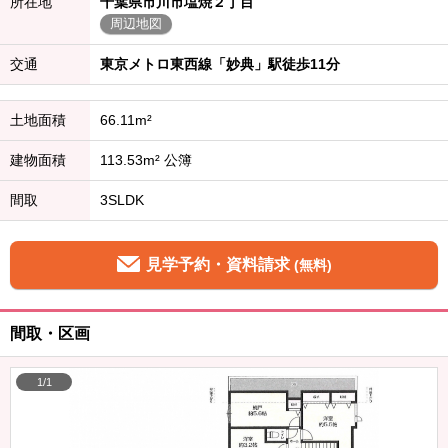
所在地
千葉県市川市塩焼２丁目
周辺地図
交通
東京メトロ東西線「妙典」駅徒歩11分
土地面積
66.11m²
建物面積
113.53m² 公簿
間取
3SLDK
見学予約・資料請求
(無料)
間取・区画
1/1