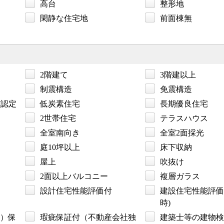
高台
整形地
閑静な住宅地
前面棟無
2階建て
3階建以上
制震構造
免震構造
(認定
低炭素住宅
長期優良住宅
2世帯住宅
テラスハウス
全室南向き
全室2面採光
庭10坪以上
床下収納
屋上
吹抜け
2面以上バルコニー
複層ガラス
設計住宅性能評価付
建設住宅性能評価
時)
）保
瑕疵保証付（不動産会社独
建築士等の建物検