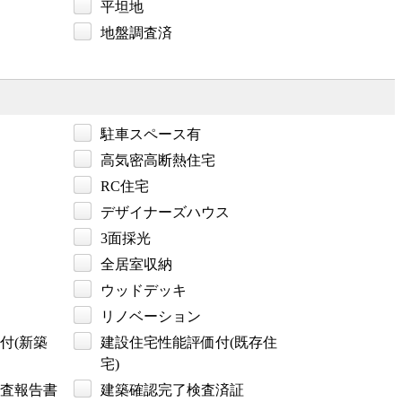
平坦地
地盤調査済
駐車スペース有
高気密高断熱住宅
RC住宅
デザイナーズハウス
3面採光
全居室収納
ウッドデッキ
リノベーション
付(新築
建設住宅性能評価付(既存住
宅)
査報告書
建築確認完了検査済証