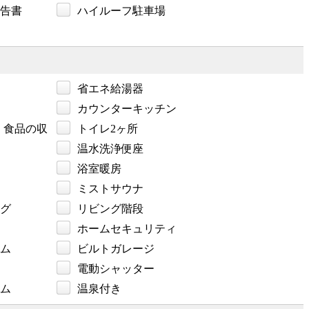
告書
ハイルーフ駐車場
省エネ給湯器
カウンターキッチン
・食品の収
トイレ2ヶ所
温水洗浄便座
浴室暖房
ミストサウナ
グ
リビング階段
ホームセキュリティ
ム
ビルトガレージ
電動シャッター
テム
温泉付き