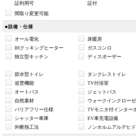
証利用可
証付
間取り変更可能
■設備・仕様
オール電化
床暖房
IHクッキングヒーター
ガスコンロ
独立型キッチン
ディスポーザー
節水型トイレ
タンクレストイレ
追焚機能
TV付浴室
オートバス
ジェットバス
自然素材
ウォークインクローゼ
バリアフリー仕様
TVモニタ付インター
シャッター車庫
EV車充電設備
外断熱工法
ノンホルムアルデヒド