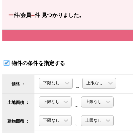
--
件/会員
--
件 見つかりました。
物件の条件を指定する
価格 ：
～
土地面積 ：
～
建物面積 ：
～