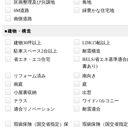
区画整理及び分譲地
角地
6M道路
緑豊かな住宅地
南側道路
■建物・構造
建物30坪以上
LDK15帖以上
駐車スペース2台以上
耐震構造
省エネ・エコ住宅
BELS/省エネ基準適合
書あり)
リフォーム済み
南向き
南庭
庭
小屋裏収納
出窓
テラス
ワイドバルコニー
適合リノベーション
耐震適合
瑕疵保険（国交省指定）保
瑕疵保険（国交省指定