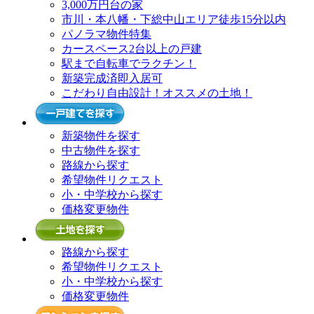
3,000万円台の家
市川・本八幡・下総中山エリア徒歩15分以内
パノラマ物件特集
カースペース2台以上の戸建
駅まで自転車でラクチン！
新築完成済即入居可
こだわり自由設計！オススメの土地！
新築物件を探す
中古物件を探す
路線から探す
希望物件リクエスト
小・中学校から探す
価格変更物件
路線から探す
希望物件リクエスト
小・中学校から探す
価格変更物件