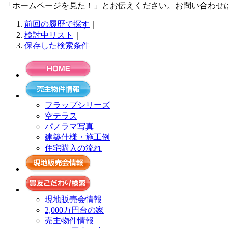
「ホームページを見た！」とお伝えください。お問い合わせはフリー
前回の履歴で探す
｜
検討中リスト
｜
保存した検索条件
フラップシリーズ
空テラス
パノラマ写真
建築仕様・施工例
住宅購入の流れ
現地販売会情報
2,000万円台の家
売主物件情報